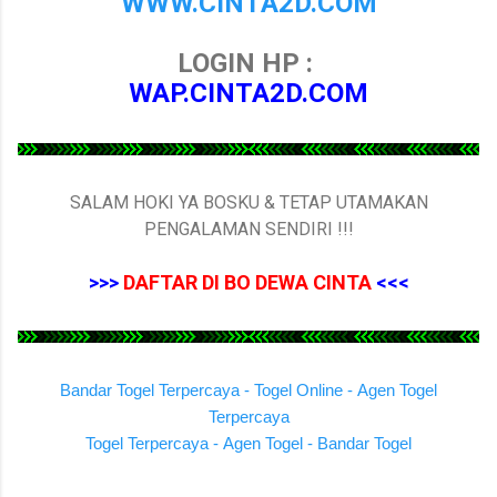
WWW.CINTA2D.COM
LOGIN HP :
WAP.CINTA2D.COM
SALAM HOKI YA BOSKU & TETAP UTAMAKAN
PENGALAMAN SENDIRI !!!
>>>
DAFTAR DI BO DEWA CINTA
<<<
Bandar Togel Terpercaya - Togel Online - Agen Togel
Terpercaya
Togel Terpercaya - Agen Togel - Bandar Togel