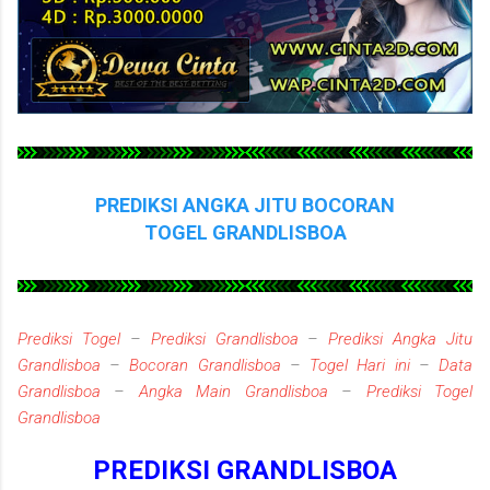
PREDIKSI ANGKA JITU BOCORAN
TOGEL
GRANDLISBOA
Prediksi Togel
–
Prediksi Grandlisboa
–
Prediksi Angka Jitu
Grandlisboa
–
Bocoran Grandlisboa
–
Togel Hari ini
–
Data
Grandlisboa
–
Angka Main Grandlisboa
–
Prediksi Togel
Grandlisboa
PREDIKSI GRANDLISBOA