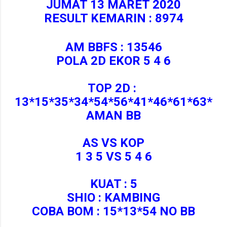
JUMAT 13 MARET 2020
RESULT KEMARIN : 8974
AM BBFS : 13546
POLA 2D EKOR 5 4 6
TOP 2D :
13*15*35*34*54*56*41*46*61*63*
AMAN BB
AS VS KOP
1 3 5 VS 5 4 6
KUAT : 5
SHIO : KAMBING
COBA BOM : 15*13*54 NO BB