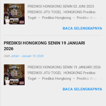
AMAN BB AS VS KOP 7 5 3 VS 3 2 4 KUAT : 3
PREDIKSI HONGKONG SENIN 02 JUNI 2025
SHIO : NAGA COBA BOM : 37*34*27 NO BB
PREDIKSI JITU TOGEL HONGKONG Prediksi
TUTUP : 22:30 WIB / RESULT : 23:00 WIB
Togel – Prediksi Hongkong – Prediksi Angka
BANDAR TOGEL DEWACINTA MINIMAL
Jitu Hongkong – Bocoran Hongkong – Data
TRANSFER BOLA / CASINO : Rp. 25.000
BACA SELENGKAPNYA
Hongkong – Angka Main Hongkong –
Cashback Mingguan 5% Whatsapp :
Prediksi Togel Hongkong PREDIKSI HONGKONG
+6285211091884 LINK LOGIN DEWACINTA :
SENIN 02 JUNI 2025 RESULT KEMARIN : 9386
https://drakorcinta.com/ LOGIN HP :
PREDIKSI HONGKONG SENIN 19 JANUARI
AM BBFS : 96843 POLA 2D EKOR 8 4 3 TOP 2D :
https://wap.drakorcinta.com/ SALAM HOKI YA
2026
69*68*64*63*89*83*49*48*43*39 AMAN BB AS
BOSKU & TETAP UTAMAKAN PENGALAMAN
Oleh
Johan
-
Januari 19, 2026
VS KOP 9 6 8 VS 8 4 3 KUAT : 8 SHIO : KELINCI
SENDIRI !!! >>> DAFTAR DEWACINTA <<< >>
COBA BOM : 63*89*83 NO BB TUTUP : 22:30
PROMO TERBARU PRIZE 2 & PRIZE 3 << ...
PREDIKSI HONGKONG SENIN 19 JANUARI 2026
WIB / RESULT : 23:00 WIB BANDAR TOGEL
PREDIKSI JITU TOGEL HONGKONG Prediksi
DEWACINTA MINIMAL TRANSFER BOLA /
Togel – Prediksi Hongkong – Prediksi Angka
CASINO : Rp. 25.000 Cashback Mingguan 5%
Jitu Hongkong – Bocoran Hongkong – Data
Whatsapp : +6285211091884 LINK LOGIN
BACA SELENGKAPNYA
Hongkong – Angka Main Hongkong –
DEWACINTA : https://drakorcinta.com/ LOGIN
Prediksi Togel Hongkong PREDIKSI HONGKONG
HP : https://wap.drakorcinta.com/ SALAM HOKI
SENIN 19 JANUARI 2026 RESULT KEMARIN :
YA BOSKU & TETAP UTAMAKAN PENGALAMAN