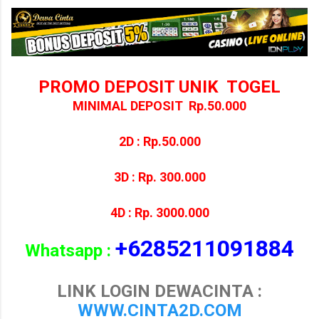
PROMO DEPOSIT UNIK TOGEL
MINIMAL DEPOSIT Rp.50.000
2D : Rp.50.000
3D : Rp. 300.000
4D : Rp. 3000.000
+6285211091884
Whatsapp :
LINK LOGIN DEWACINTA :
WWW.CINTA2D.COM